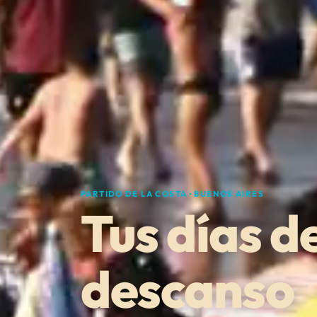
PARTIDO DE LA COSTA · BUENOS AIRES
Tus días d
descanso