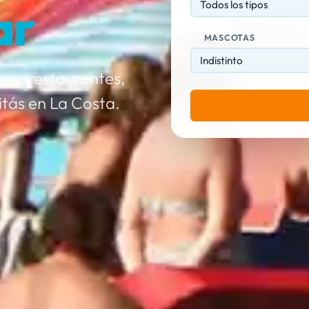
ar
Todos los tipos
MASCOTAS
os, restaurantes,
itás en La Costa.