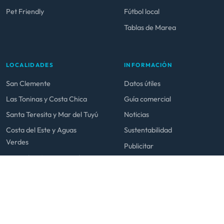
Pet Friendly
Fútbol local
Tablas de Marea
LOCALIDADES
INFORMACIÓN
San Clemente
Datos útiles
Las Toninas y Costa Chica
Guía comercial
Santa Teresita y Mar del Tuyú
Noticias
Costa del Este y Aguas
Sustentabilidad
Verdes
Publicitar
La Lucila y San Bernardo
Mar de Ajó y Nueva Atlantis
© 2026 venialacosta.com — Todos los derechos reservados.