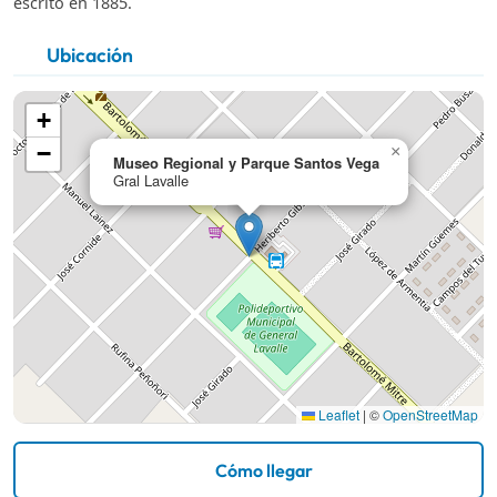
escrito en 1885.
Ubicación
+
−
×
Museo Regional y Parque Santos Vega
Gral Lavalle
Leaflet
|
©
OpenStreetMap
Cómo llegar