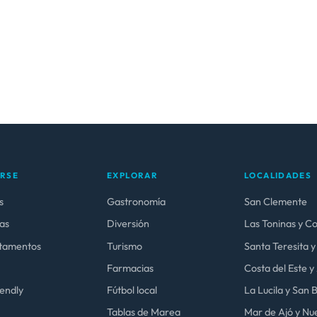
ARSE
EXPLORAR
LOCALIDADES
s
Gastronomía
San Clemente
as
Diversión
Las Toninas y C
tamentos
Turismo
Santa Teresita y
Farmacias
Costa del Este 
iendly
Fútbol local
La Lucila y San
Tablas de Marea
Mar de Ajó y Nue