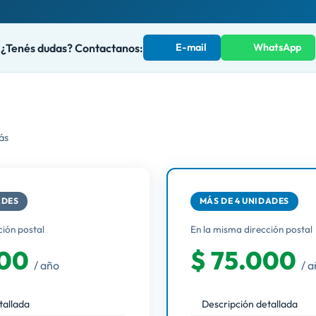
¿Tenés dudas? Contactanos:
E-mail
WhatsApp
ás
ADES
MÁS DE 4 UNIDADES
ción postal
En la misma dirección postal
000
$ 75.000
/ año
/ 
tallada
Descripción detallada