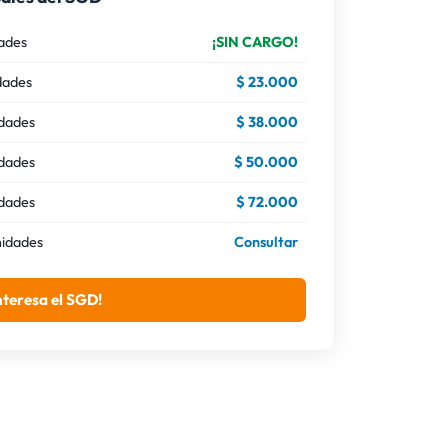
ades
¡SIN CARGO!
dades
$ 23.000
idades
$ 38.000
idades
$ 50.000
idades
$ 72.000
nidades
Consultar
nteresa el SGD!