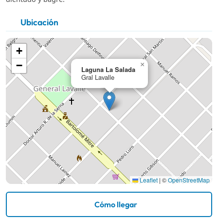
Ubicación
+
−
×
Laguna La Salada
Gral Lavalle
Leaflet
|
©
OpenStreetMap
Cómo llegar