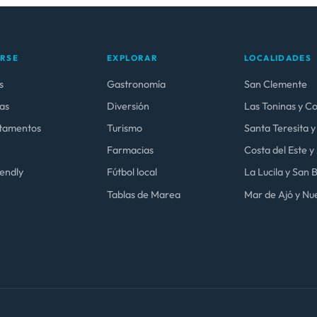
ARSE
EXPLORAR
LOCALIDADES
s
Gastronomía
San Clemente
as
Diversión
Las Toninas y C
tamentos
Turismo
Santa Teresita y
Farmacias
Costa del Este 
iendly
Fútbol local
La Lucila y San
Tablas de Marea
Mar de Ajó y Nue
.