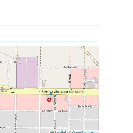
Leaflet
|
©
OpenStreetMap