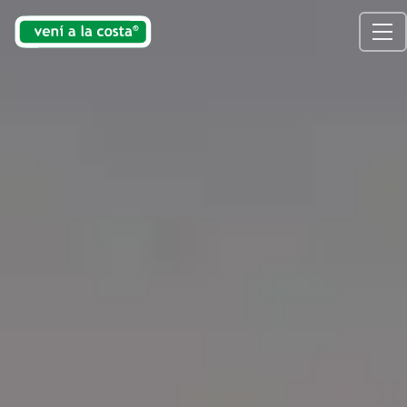
venialacosta.com — Guía Turístic