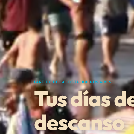
PARTIDO DE LA COSTA · BUENOS AIRES
Tus días d
descanso