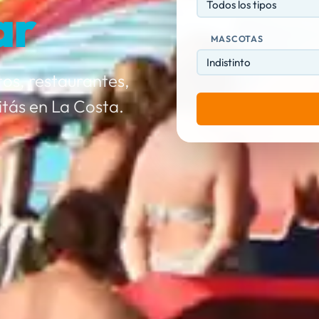
ar
Todos los tipos
MASCOTAS
os, restaurantes,
itás en La Costa.