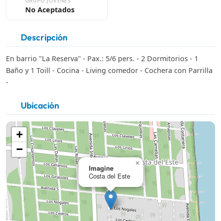
GRUPO JÓVENES
No Aceptados
Descripción
En barrio "La Reserva" - Pax.: 5/6 pers. - 2 Dormitorios - 1
Baño y 1 Toill - Cocina - Living comedor - Cochera con Parrilla
-
Ubicación
+
−
×
Imagine
Costa del Este