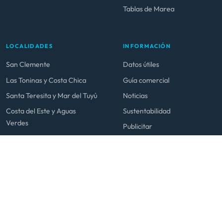
Tablas de Marea
LOCALIDADES
INFORMACIÓN
San Clemente
Datos útiles
Las Toninas y Costa Chica
Guía comercial
Santa Teresita y Mar del Tuyú
Noticias
Costa del Este y Aguas
Sustentabilidad
Verdes
Publicitar
La Lucila y San Bernardo
Mar de Ajó y Nueva Atlantis
© 2026 venialacosta.com — Todos los derechos reservados.
Hecho en La Costa