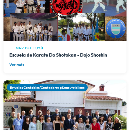
MAR DEL TUYÚ
Escuela de Karate Do Shotokan - Dojo Shoshin
Ver más
Estudios Contables/Contadores p&uacute;blicos