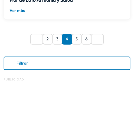
Flor de Loto Armonia y Salud
Ver más
2
3
4
5
6
Filtrar
PUBLICIDAD