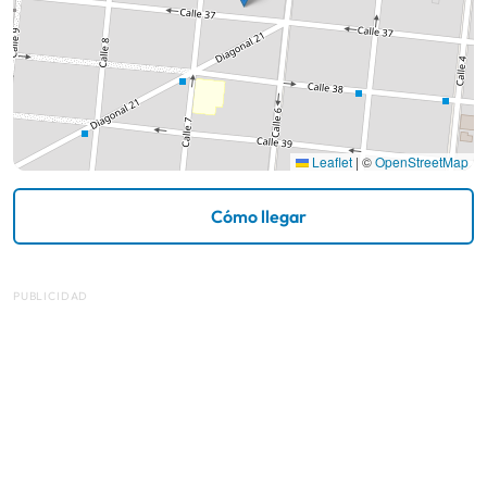
Leaflet
|
©
OpenStreetMap
Cómo llegar
PUBLICIDAD