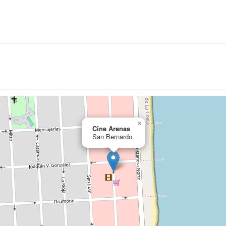
×
Cine Arenas
San Bernardo