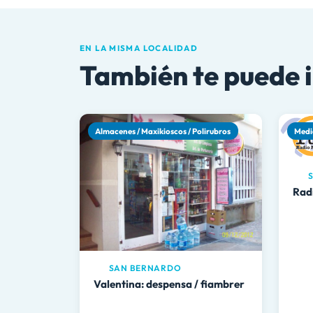
EN LA MISMA LOCALIDAD
También te puede 
Almacenes / Maxikioscos / Polirubros
Medi
S
Rad
SAN BERNARDO
Valentina: despensa / fiambrer