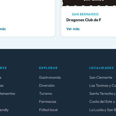
SAN BERNARDO
Dragones Club de F
 más
Ver más
ARSE
EXPLORAR
LOCALIDADES
s
Gastronomía
San Clemente
as
Diversión
Las Toninas y C
tamentos
Turismo
Santa Teresita y
Farmacias
Costa del Este 
iendly
Fútbol local
La Lucila y San