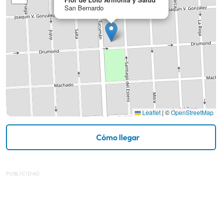
San Bernardo
Leaflet
|
©
OpenStreetMap
Cómo llegar
PUBLICIDAD