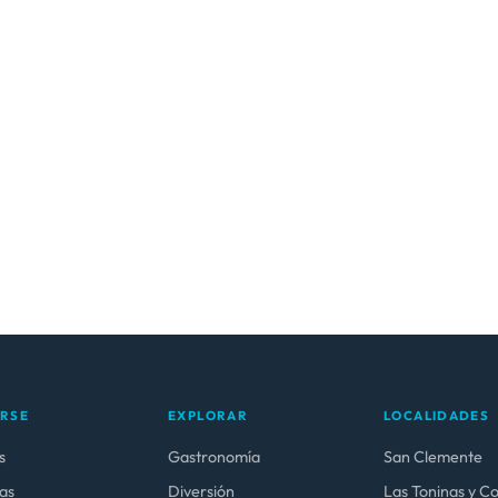
ARSE
EXPLORAR
LOCALIDADES
s
Gastronomía
San Clemente
as
Diversión
Las Toninas y C