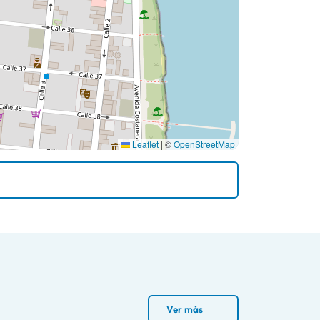
Leaflet
|
©
OpenStreetMap
Ver más