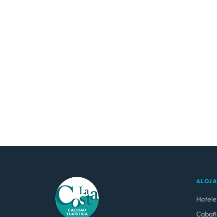
ALOJ
Hotele
Cabañ