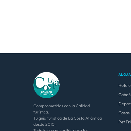
ALOJ
Hotele
Cabañ
Depar
Comprometidos con la Calidad
turística.
Casas
Tu guía turística de La Costa Atlántica
Pet Fr
desde 2010.
Todo lo que necesitás para tus