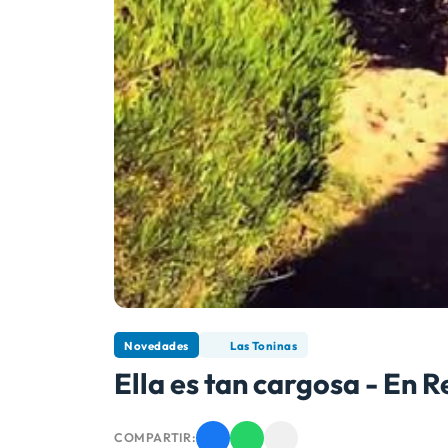
Novedades
Las Toninas
Ella es tan cargosa - En 
COMPARTIR: