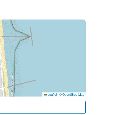
Leaflet
|
©
OpenStreetMap