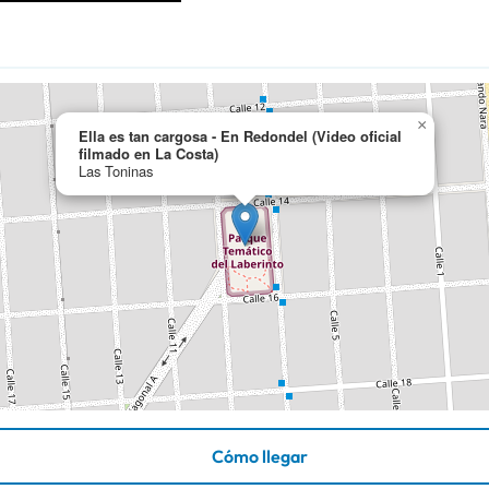
×
Ella es tan cargosa - En Redondel (Video oficial
filmado en La Costa)
Las Toninas
Cómo llegar