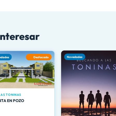
interesar
Novedades
edades
Destacado
AS TONINAS
NTA EN POZO