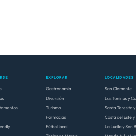
ARSE
EXPLORAR
LOCALIDADES
s
Gastronomía
San Clemente
as
Diversión
Las Toninas y C
tamentos
Turismo
Santa Teresita y
Farmacias
Costa del Este 
iendly
Fútbol local
La Lucila y San