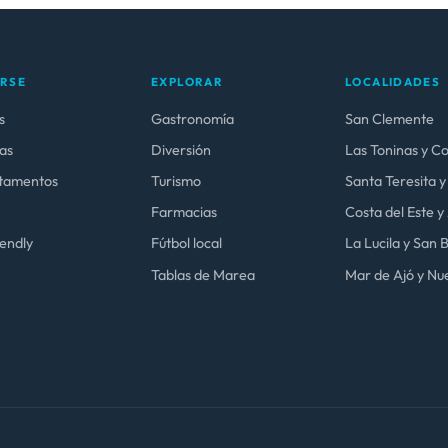
ARSE
EXPLORAR
LOCALIDADES
s
Gastronomía
San Clemente
as
Diversión
Las Toninas y C
tamentos
Turismo
Santa Teresita y
Farmacias
Costa del Este 
iendly
Fútbol local
La Lucila y San
Tablas de Marea
Mar de Ajó y Nue
.