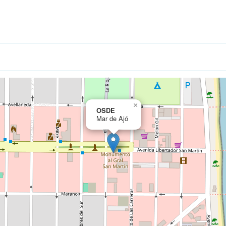
×
OSDE
Mar de Ajó