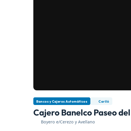
Bancos y Cajeros Automáticos
Cariló
Cajero Banelco Paseo de
Boyero e/Cerezo y Avellano