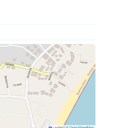
Leaflet
|
©
OpenStreetMap