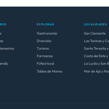
ARSE
EXPLORAR
LOCALIDADES
s
Gastronomía
San Clemente
as
Diversión
Las Toninas y C
tamentos
Turismo
Santa Teresita y
Farmacias
Costa del Este 
iendly
Fútbol local
La Lucila y San
Tablas de Marea
Mar de Ajó y Nue