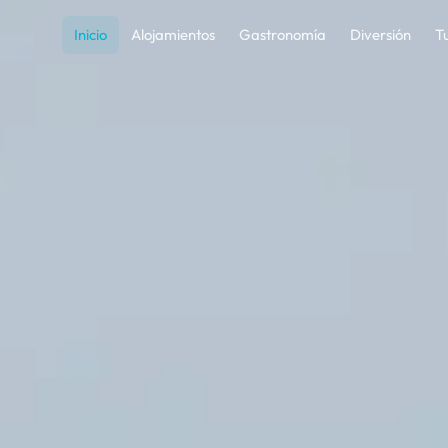
— Guía Turística de La C
Inicio
Alojamientos
Gastronomía
Diversión
T