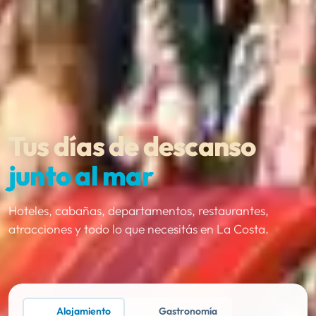
Tus días de descanso
junto al mar
Hoteles, cabañas, departamentos, restaurantes,
atracciones y todo lo que necesitás en La Costa.
Alojamiento
Gastronomía