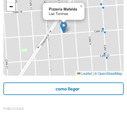
−
×
Pizzeria Mafalda
Las Toninas
Leaflet
|
©
OpenStreetMap
como llegar
PUBLICIDAD