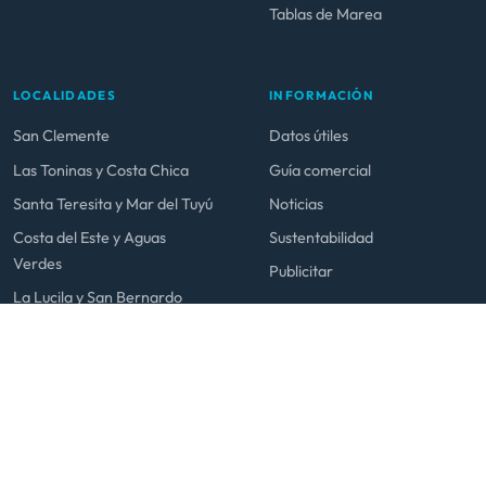
Tablas de Marea
LOCALIDADES
INFORMACIÓN
San Clemente
Datos útiles
Las Toninas y Costa Chica
Guía comercial
Santa Teresita y Mar del Tuyú
Noticias
Costa del Este y Aguas
Sustentabilidad
Verdes
Publicitar
La Lucila y San Bernardo
Mar de Ajó y Nueva Atlantis
© 2026 venialacosta.com — Todos los derechos reservados.
Hecho en La Costa