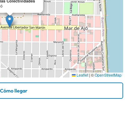
 las Colectividades
jó
Leaflet
|
©
OpenStreetMap
Cómo llegar