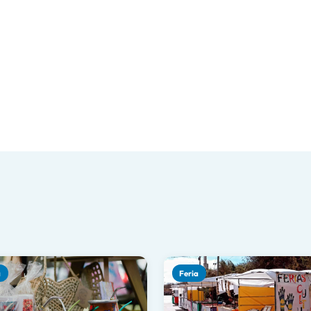
a
Feria