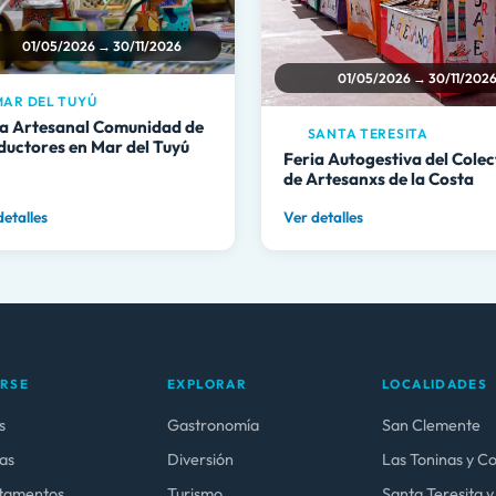
01/05/2026 → 30/11/2026
01/05/2026 → 30/11/202
AR DEL TUYÚ
ia Artesanal Comunidad de
SANTA TERESITA
ductores en Mar del Tuyú
Feria Autogestiva del Colec
de Artesanxs de la Costa
detalles
Ver detalles
ARSE
EXPLORAR
LOCALIDADES
s
Gastronomía
San Clemente
as
Diversión
Las Toninas y C
tamentos
Turismo
Santa Teresita y