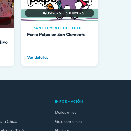
01/05/2026 → 30/11/2026
6
SAN CLEMENTE DEL TUYÚ
Feria Pulpo en San Clemente
tivo
Ver detalles
INFORMACIÓN
Datos útiles
osta Chica
Guía comercial
 Mar del Tuyú
Noticias