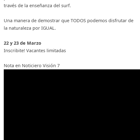
través de la enseñanza del surf.
Una manera de demostrar que TODOS podemos disfrutar de
la naturaleza por IGUAL.
22 y 23 de Marzo
Inscribite! Vacantes limitadas
Nota en Noticiero Visión 7