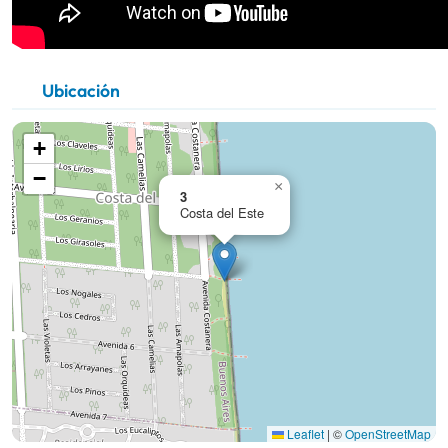
Ubicación
+
−
×
3
Costa del Este
Leaflet
|
©
OpenStreetMap