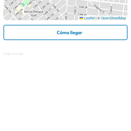
Leaflet
|
©
OpenStreetMap
Cómo llegar
PUBLICIDAD