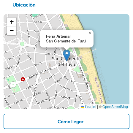
Ubicación
+
−
×
Feria Artemar
San Clemente del Tuyú
Leaflet
|
©
OpenStreetMap
Cómo llegar