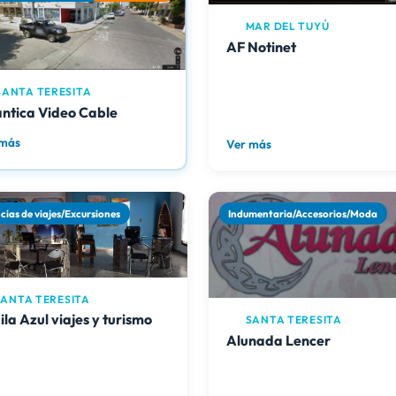
MAR DEL TUYÚ
AF Notinet
ANTA TERESITA
ántica Video Cable
 más
Ver más
cias de viajes/Excursiones
Indumentaria/Accesorios/Moda
ANTA TERESITA
la Azul viajes y turismo
SANTA TERESITA
Alunada Lencer