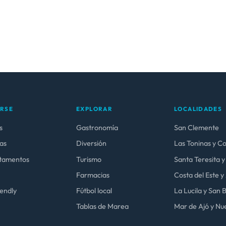
ARSE
EXPLORAR
LOCALIDADES
s
Gastronomía
San Clemente
as
Diversión
Las Toninas y C
tamentos
Turismo
Santa Teresita y
Farmacias
Costa del Este 
iendly
Fútbol local
La Lucila y San
Tablas de Marea
Mar de Ajó y Nue