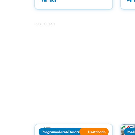
Ver más
Ver
PUBLICIDAD
Programadores/Desarrollos web
Destacado
Medi