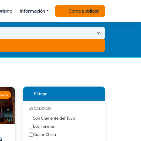
urismo
Información
Cómo publicar
Filtrar
cado
LOCALIDAD
San Clemente del Tuyú
Las Toninas
Costa Chica
ú