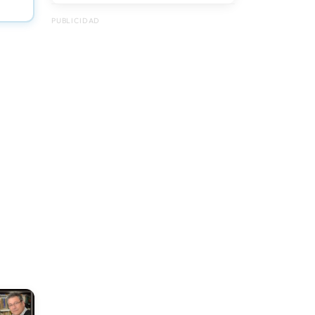
Electricistas
PUBLICIDAD
Enseñanza
Estacionamiento
Estudios Contables/Contadores
públicos
Estudios Jurídicos/Abogados
Ferreterias/Pinturerias
Gestorias
Gimnasios/Clubes deportivos
Imprentas/Servicios gráficos
Indumentaria/Accesorios/Moda
Inmobiliarias
Medios de Comunicación
Mueblerías
Música & Instrumentos Musicales
Perfumerías
Playa y Pesca: Productos y
Servicios