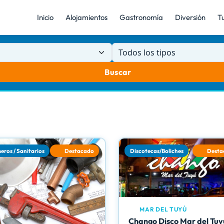
Inicio
Alojamientos
Gastronomía
Diversión
T
Todos los tipos
Buscar
eros / Sanitarios
Destacado
Discotecas/Boliches
Desta
MAR DEL TUYÚ
Chango Disco Mar del Tuy