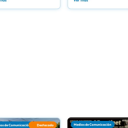
 más
Ver más
Medios de Comunicación
os de Comunicación
Destacado