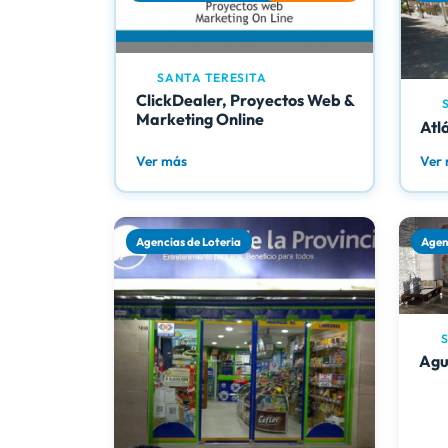
SANTA TERESITA
ClickDealer, Proyectos Web &
S
Marketing Online
Atl
Ver más
Ver
Agencias de Loteria
Agen
S
Agui