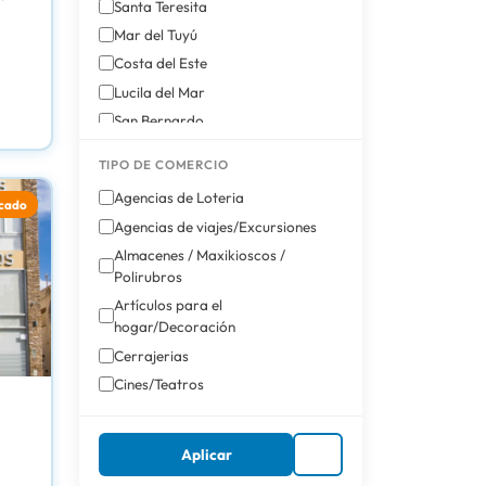
Santa Teresita
Mar del Tuyú
Costa del Este
Lucila del Mar
San Bernardo
Mar de Ajó
TIPO DE COMERCIO
Pinamar
Agencias de Loteria
cado
Villa Gesell
Agencias de viajes/Excursiones
Almacenes / Maxikioscos /
Polirubros
Artículos para el
hogar/Decoración
Cerrajerias
Cines/Teatros
Construcción: Materiales y
Profesionales
Aplicar
Discotecas/Boliches