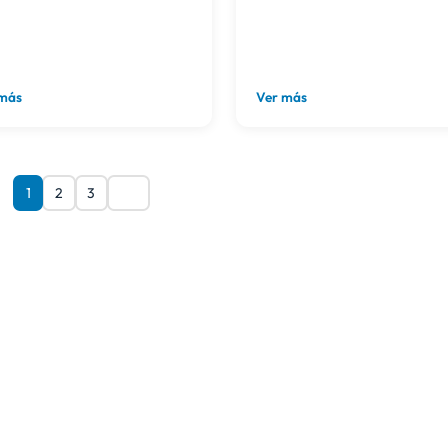
 más
Ver más
1
2
3