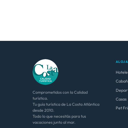
ALOJ
Hotele
Cabañ
Depar
Comprometidos con la Calidad
turística.
Casas
Tu guía turística de La Costa Atlántica
Pet Fr
desde 2010.
Todo lo que necesitás para tus
vacaciones junto al mar.