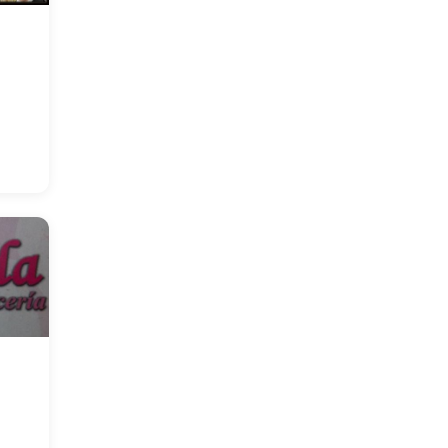
Plomeros / Sanitarios
Programadores/Desarrollos web
Servicio seguridad/Alarmas
monitoreadas
Servicios Profesionales
Spa/ Centros de estética
Supermercados/Autoservicios
Talleres
mecánicos/Gomerias/Electricidad
automotor
Transporte Larga Distancia
Varios
Viveros/Florerias