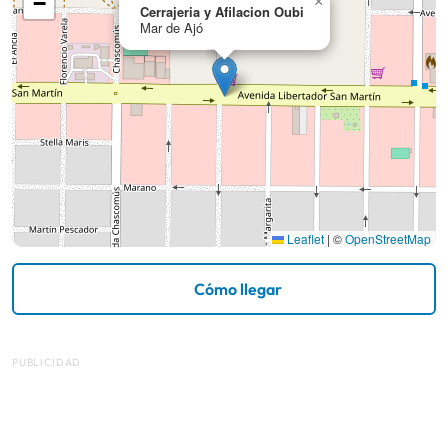
−
×
Cerrajeria y Afilacion Oubi
Mar de Ajó
Leaflet
|
©
OpenStreetMap
Cómo llegar
PUBLICIDAD