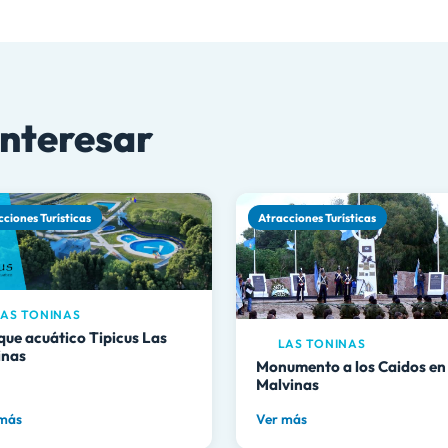
interesar
cciones Turísticas
Atracciones Turísticas
AS TONINAS
que acuático Tipicus Las
LAS TONINAS
inas
Monumento a los Caidos en
Malvinas
 más
Ver más