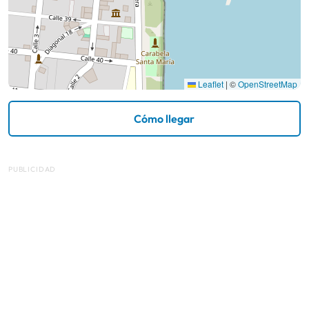
Leaflet
|
©
OpenStreetMap
Cómo llegar
PUBLICIDAD