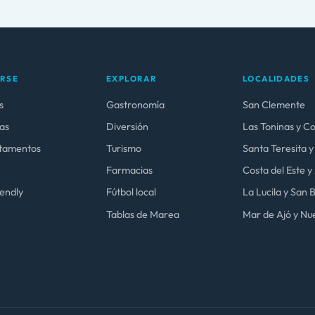
ARSE
EXPLORAR
LOCALIDADES
s
Gastronomía
San Clemente
as
Diversión
Las Toninas y C
tamentos
Turismo
Santa Teresita y
Farmacias
Costa del Este 
iendly
Fútbol local
La Lucila y San
Tablas de Marea
Mar de Ajó y Nue