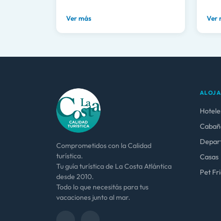
Ver más
Ver
ALOJ
Hotele
Cabañ
Depar
Comprometidos con la Calidad
turística.
Casas
Tu guía turística de La Costa Atlántica
Pet Fr
desde 2010.
Todo lo que necesitás para tus
vacaciones junto al mar.