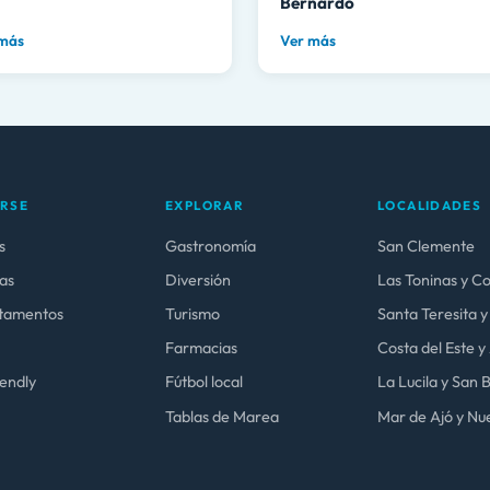
Bernardo
 más
Ver más
ARSE
EXPLORAR
LOCALIDADES
s
Gastronomía
San Clemente
as
Diversión
Las Toninas y C
tamentos
Turismo
Santa Teresita y
Farmacias
Costa del Este 
iendly
Fútbol local
La Lucila y San
Tablas de Marea
Mar de Ajó y Nue