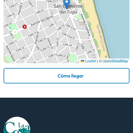
Leaflet
|
©
OpenStreetMap
Cómo llegar