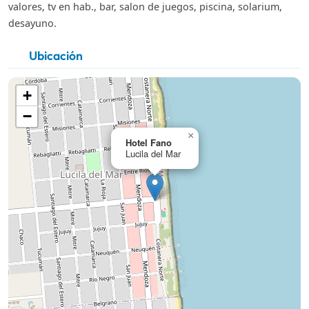
valores, tv en hab., bar, salon de juegos, piscina, solarium,
desayuno.
Ubicación
+
−
×
Hotel Fano
Lucila del Mar