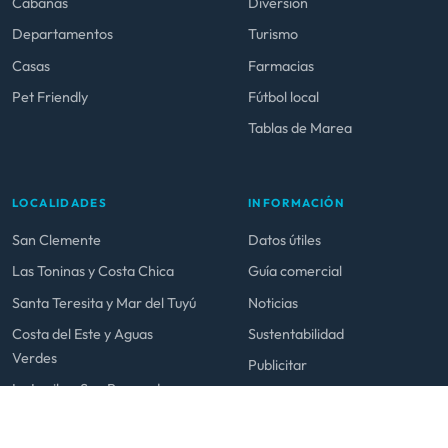
Cabañas
Diversión
Departamentos
Turismo
Casas
Farmacias
Pet Friendly
Fútbol local
Tablas de Marea
LOCALIDADES
INFORMACIÓN
San Clemente
Datos útiles
Las Toninas y Costa Chica
Guía comercial
Santa Teresita y Mar del Tuyú
Noticias
Costa del Este y Aguas
Sustentabilidad
Verdes
Publicitar
La Lucila y San Bernardo
Mar de Ajó y Nueva Atlantis