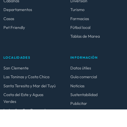
Cabañas
Diversión
Departamentos
Turismo
Casas
Farmacias
Pet Friendly
Fútbol local
Tablas de Marea
LOCALIDADES
INFORMACIÓN
San Clemente
Datos útiles
Las Toninas y Costa Chica
Guía comercial
Santa Teresita y Mar del Tuyú
Noticias
Costa del Este y Aguas
Sustentabilidad
Verdes
Publicitar
La Lucila y San Bernardo
Mar de Ajó y Nueva Atlantis