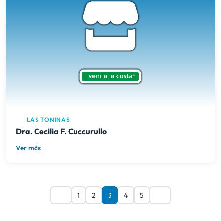
LAS TONINAS
Dra. Cecilia F. Cuccurullo
Ver más
1
2
3
4
5