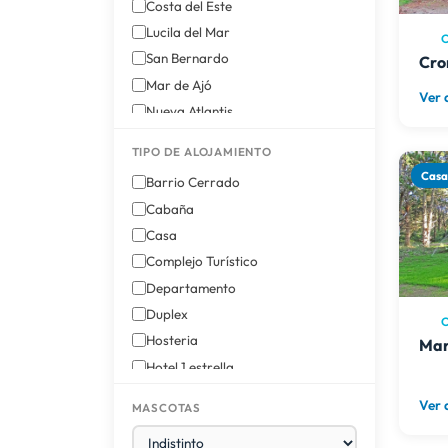
Costa del Este
Lucila del Mar
C
San Bernardo
Cro
Mar de Ajó
Ver 
Nueva Atlantis
Costa Esmeralda
TIPO DE ALOJAMIENTO
Villa Gesell
Cas
Barrio Cerrado
Cabaña
Casa
Complejo Turístico
Departamento
Duplex
C
Hosteria
Mar
Hotel 1 estrella
Hotel 2 estrellas
Ver 
MASCOTAS
Hotel 3 estrellas
Triplex