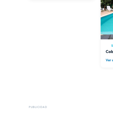
Ropa de Cama Incluida
Parrilla
Jardín
Piscina
Piscina Climatizada (solo en
verano)
Cochera Cubierta
S
Cochera Descubierta
Cab
Alarma
Ver 
Servicio de Mucama
PUBLICIDAD