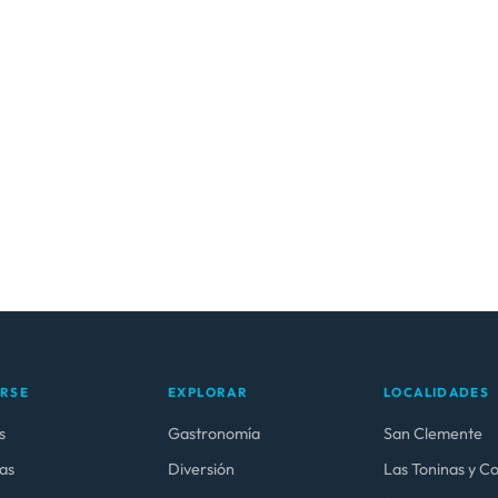
ARSE
EXPLORAR
LOCALIDADES
s
Gastronomía
San Clemente
as
Diversión
Las Toninas y C