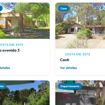
a
Casa
OSTA DEL ESTE
a avenida 3
COSTA DEL ESTE
Conti
detalles
Ver detalles
aña
Departamento