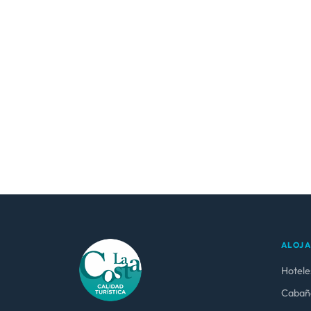
ALOJ
Hotele
Cabañ