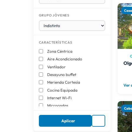
Cas
GRUPO JÓVENES
CARACTERÍSTICAS
Zona Céntrica
C
Aire Acondicionado
Olg
Ventilador
Desayuno buffet
Merienda Cortesía
Ver 
Cocina Equipada
Internet Wi-Fi
Microondas
Cab
Heladera con freezer
Aplicar
TV por Cable
Direct TV