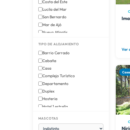
Costa del Este
Lucila del Mar
C
San Bernardo
Ima
Mar de Ajó
Nueva Atlantis
Costa Esmeralda
TIPO DE ALOJAMIENTO
Villa Gesell
Ver 
Barrio Cerrado
Cabaña
Casa
Cas
Complejo Turístico
Departamento
Duplex
Hosteria
Hotel 1 estrella
Hotel 2 estrellas
MASCOTAS
Hotel 3 estrellas
C
Nir
Triplex