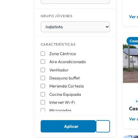
GRUPO JÓVENES
Ver 
Cas
CARACTERÍSTICAS
Zona Céntrica
Aire Acondicionado
Ventilador
Desayuno buffet
Merienda Cortesía
Cocina Equipada
M
Internet Wi-Fi
Cas
Microondas
Heladera con freezer
Ver 
Aplicar
TV por Cable
Direct TV