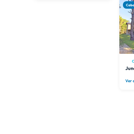
Ropa de Cama Incluida
Cab
Parrilla
Jardín
Piscina
Piscina Climatizada (solo en
verano)
Cochera Cubierta
Cochera Descubierta
C
Alarma
Jun
Servicio de Mucama
Ver 