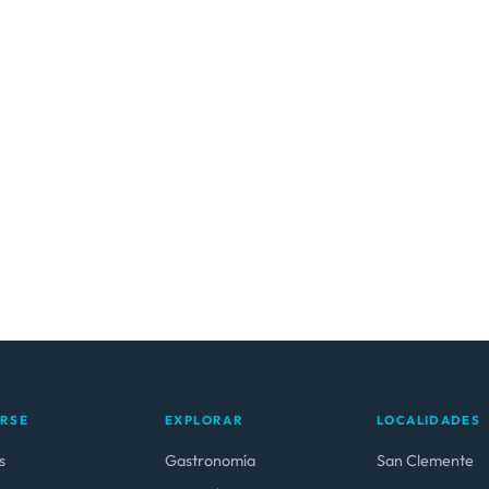
ARSE
EXPLORAR
LOCALIDADES
s
Gastronomía
San Clemente