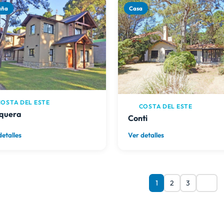
aña
Casa
OSTA DEL ESTE
COSTA DEL ESTE
quera
Conti
detalles
Ver detalles
1
2
3