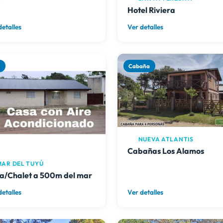
Hotel Riviera
detalles
Ver detalles
a
Cabaña
NUEVA ATLANTIS
Cabañas Los Alamos
AR DEL TUYÚ
a/Chalet a 500m del mar
detalles
Ver detalles