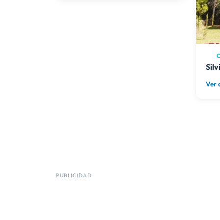
Ropa de Cama Incluida
Parrilla
Jardín
Piscina
C
Piscina Climatizada (solo en
Silv
verano)
Cochera Cubierta
Ver 
Cochera Descubierta
Alarma
Servicio de Mucama
PUBLICIDAD