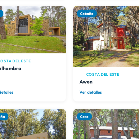
a
Cabaña
OSTA DEL ESTE
Alhambra
COSTA DEL ESTE
Awen
detalles
Ver detalles
aña
Casa