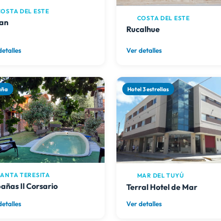
OSTA DEL ESTE
COSTA DEL ESTE
ian
Rucalhue
detalles
Ver detalles
aña
Hotel 3 estrellas
ANTA TERESITA
MAR DEL TUYÚ
añas Il Corsario
Terral Hotel de Mar
detalles
Ver detalles