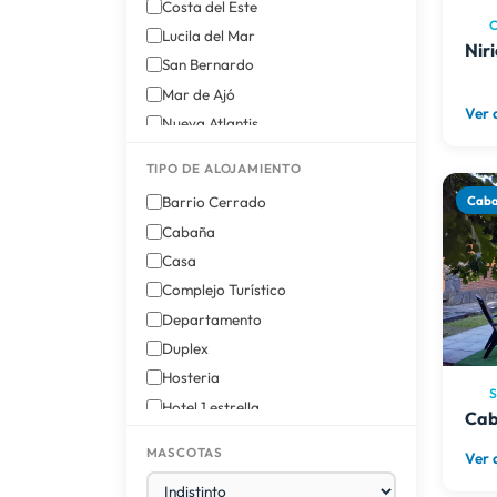
Costa del Este
C
Lucila del Mar
Nir
San Bernardo
Mar de Ajó
Ver 
Nueva Atlantis
Costa Esmeralda
TIPO DE ALOJAMIENTO
Villa Gesell
Cab
Barrio Cerrado
Cabaña
Casa
Complejo Turístico
Departamento
Duplex
Hosteria
S
Hotel 1 estrella
Cab
Hotel 2 estrellas
MASCOTAS
Ver 
Hotel 3 estrellas
Triplex