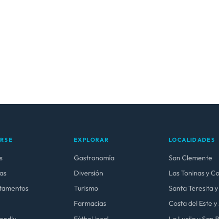
ARSE
EXPLORAR
LOCALIDADES
s
Gastronomía
San Clemente
as
Diversión
Las Toninas y C
tamentos
Turismo
Santa Teresita y
Farmacias
Costa del Este 
iendly
Fútbol local
La Lucila y San