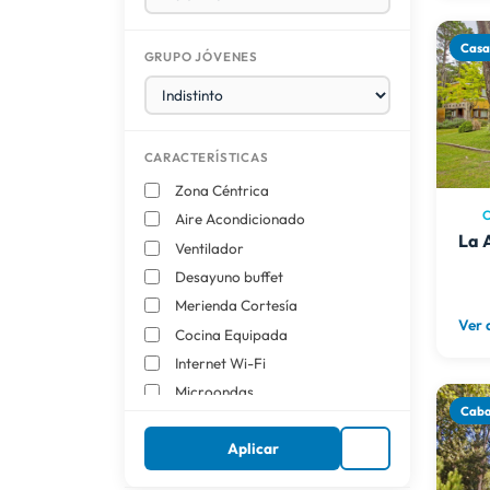
Cas
GRUPO JÓVENES
CARACTERÍSTICAS
Zona Céntrica
C
Aire Acondicionado
La 
Ventilador
Desayuno buffet
Merienda Cortesía
Ver 
Cocina Equipada
Internet Wi-Fi
Microondas
Cab
Heladera con freezer
Aplicar
TV por Cable
Direct TV