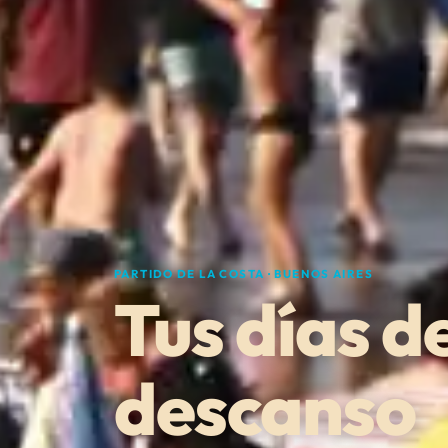
PARTIDO DE LA COSTA · BUENOS AIRES
Tus días d
descanso