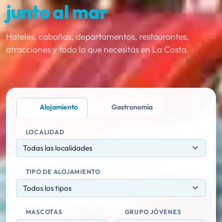
junto al mar
Hoteles, cabañas, departamentos, restaurantes,
atracciones y todo lo que necesitás en La Costa.
Alojamiento
Gastronomía
LOCALIDAD
Todas las localidades
TIPO DE ALOJAMIENTO
Todos los tipos
MASCOTAS
GRUPO JÓVENES