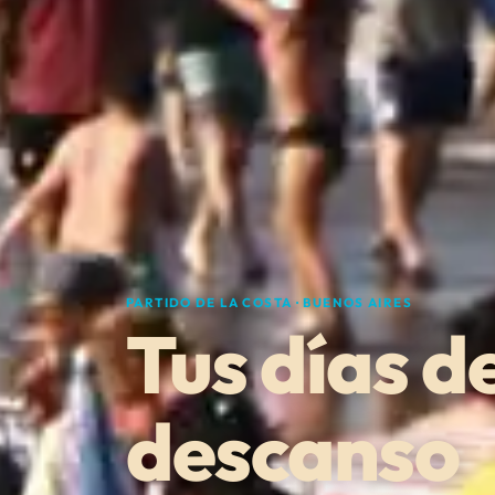
PARTIDO DE LA COSTA · BUENOS AIRES
Tus días d
descanso