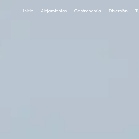
— Guía Turística de La C
Inicio
Alojamientos
Gastronomía
Diversión
T