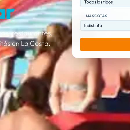
ar
Todos los tipos
MASCOTAS
os, restaurantes,
itás en La Costa.