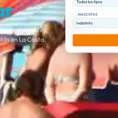
ar
Todos los tipos
MASCOTAS
os, restaurantes,
itás en La Costa.