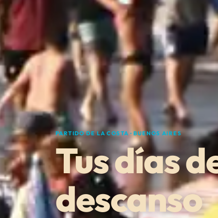
PARTIDO DE LA COSTA · BUENOS AIRES
Tus días d
descanso