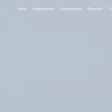
— Guía Turística de La C
Inicio
Alojamientos
Gastronomía
Diversión
T