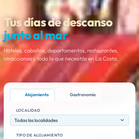
Tus días de descanso
junto al mar
Hoteles, cabañas, departamentos, restaurantes,
atracciones y todo lo que necesitás en La Costa.
Alojamiento
Gastronomía
LOCALIDAD
Todas las localidades
TIPO DE ALOJAMIENTO